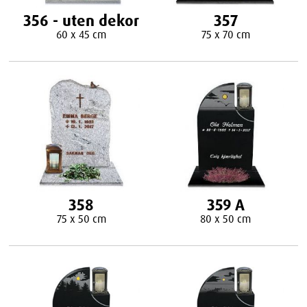
356 - uten dekor
357
60 x 45 cm
75 x 70 cm
358
359 A
75 x 50 cm
80 x 50 cm