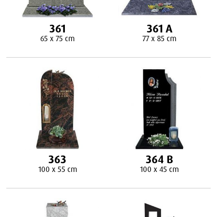
361
361 A
65 x 75 cm
77 x 85 cm
363
364 B
100 x 55 cm
100 x 45 cm