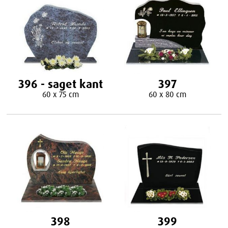
396 - saget kant
397
60 x 75 cm
60 x 80 cm
398
399