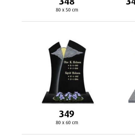
348
34
80 x 50 cm
349
80 x 60 cm