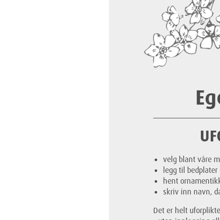
Eg
UF
velg blant våre 
legg til bedplater
hent ornamentikk,
skriv inn navn, da
Det er helt uforplik