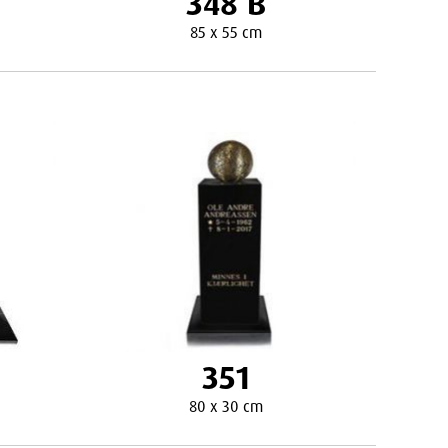
348 B
85 x 55 cm
351
80 x 30 cm