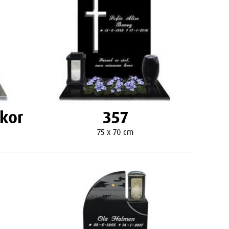
ekor
357
75 x 70 cm