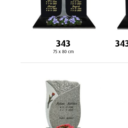
343
343
75 x 80 cm