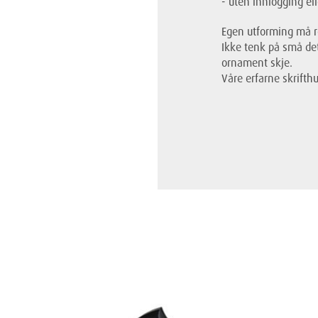
- uten innlogging ell
Egen utforming må re
Ikke tenk på små det
ornament skje.
Våre erfarne skrifthu