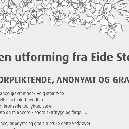
en utforming fra Eide St
ORPLIKTENDE, ANONYMT OG GRA
mange gravminner - velg steintype
 eller helpolert overflate
 bronsedekor, lykter, vaser
to og minneord - endre skrifttype og farge ....
tende, anonymt og gratis å bruke dette verktøyet