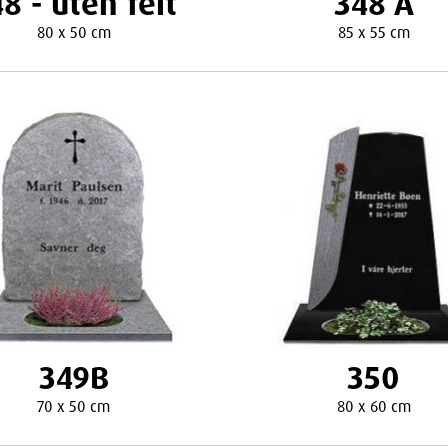
8 - uten felt
348 A
80 x 50 cm
85 x 55 cm
349B
350
70 x 50 cm
80 x 60 cm