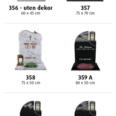
356 - uten dekor
357
60 x 45 cm
75 x 70 cm
358
359 A
75 x 50 cm
80 x 50 cm