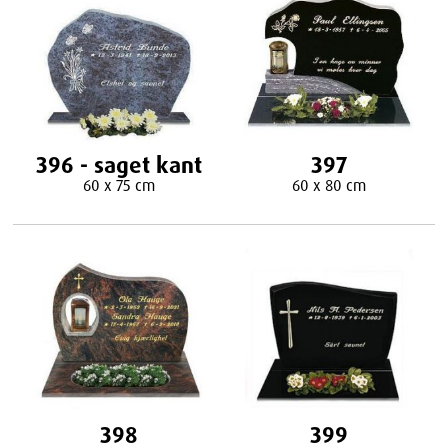
396 - saget kant
397
60 x 75 cm
60 x 80 cm
398
399