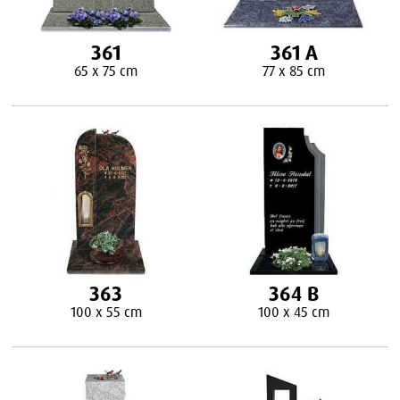
361
361 A
65 x 75 cm
77 x 85 cm
363
364 B
100 x 55 cm
100 x 45 cm