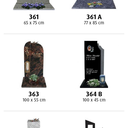
361
361 A
65 x 75 cm
77 x 85 cm
363
364 B
100 x 55 cm
100 x 45 cm