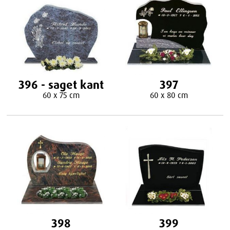
396 - saget kant
397
60 x 75 cm
60 x 80 cm
398
399