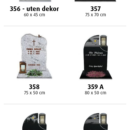
356 - uten dekor
357
60 x 45 cm
75 x 70 cm
358
359 A
75 x 50 cm
80 x 50 cm