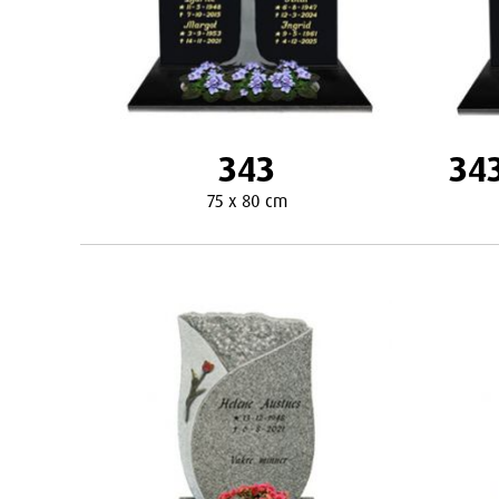
343
343
75 x 80 cm