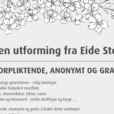
en utforming fra Eide St
ORPLIKTENDE, ANONYMT OG GRA
mange gravminner - velg steintype
 eller helpolert overflate
 bronsedekor, lykter, vaser
to og minneord - endre skrifttype og farge ....
tende, anonymt og gratis å bruke dette verktøyet