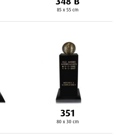
348 B
85 x 55 cm
351
80 x 30 cm