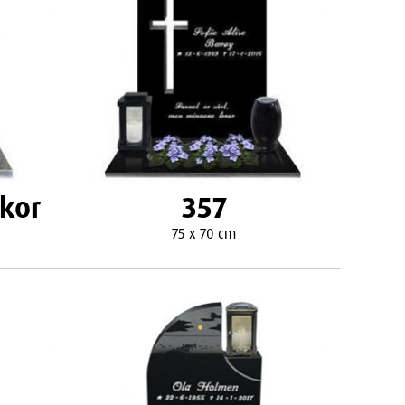
ekor
357
75 x 70 cm