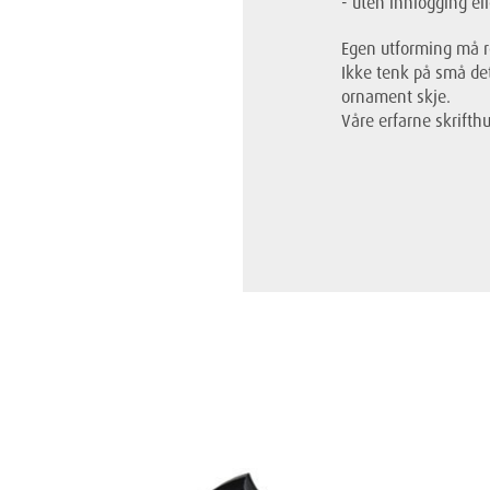
- uten innlogging ell
Egen utforming må re
Ikke tenk på små det
ornament skje.
Våre erfarne skrifthu