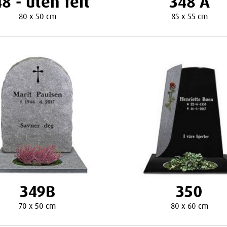
8 - uten felt
348 A
80 x 50 cm
85 x 55 cm
349B
350
70 x 50 cm
80 x 60 cm