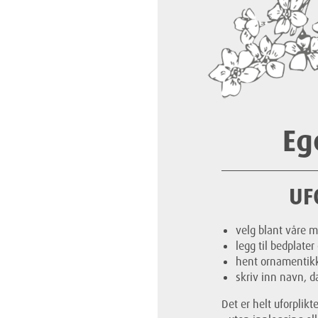
Eg
UF
velg blant våre 
legg til bedplater
hent ornamentikk,
skriv inn navn, da
Det er helt uforplik