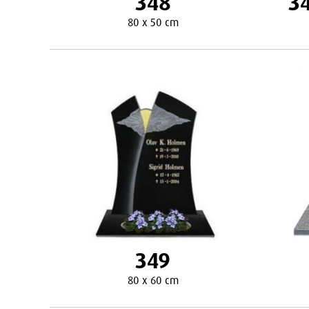
348
34
80 x 50 cm
349
80 x 60 cm