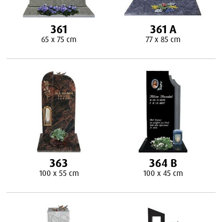
361
361 A
65 x 75 cm
77 x 85 cm
363
364 B
100 x 55 cm
100 x 45 cm