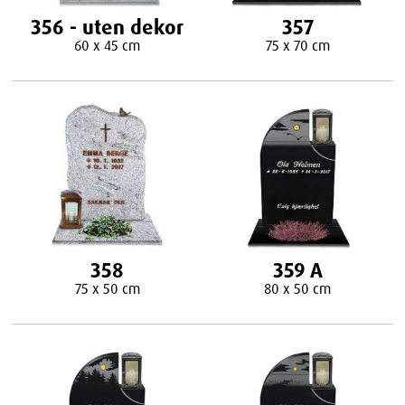
356 - uten dekor
357
60 x 45 cm
75 x 70 cm
358
359 A
75 x 50 cm
80 x 50 cm