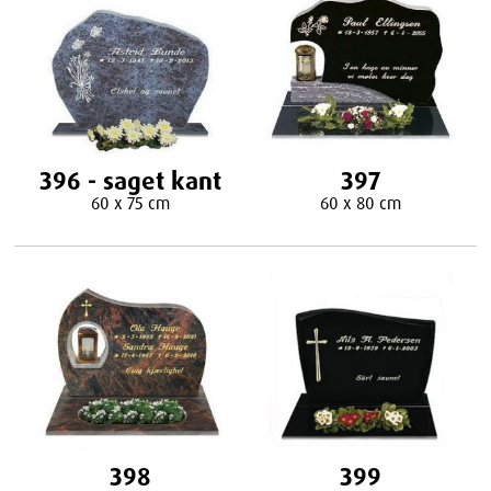
396 - saget kant
397
60 x 75 cm
60 x 80 cm
398
399