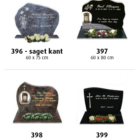
396 - saget kant
397
60 x 75 cm
60 x 80 cm
398
399