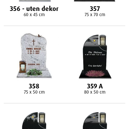
356 - uten dekor
357
60 x 45 cm
75 x 70 cm
358
359 A
75 x 50 cm
80 x 50 cm