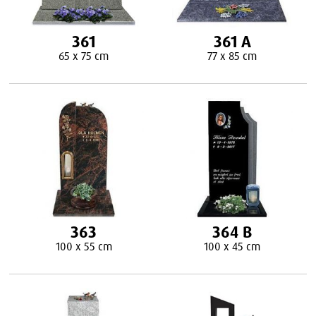
361
361 A
65 x 75 cm
77 x 85 cm
363
364 B
100 x 55 cm
100 x 45 cm